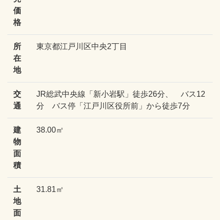
価
格
所
東京都江戸川区中央2丁目
在
地
交
JR総武中央線「新小岩駅」徒歩26分、 バス12
通
分 バス停「江戸川区役所前」から徒歩7分
建
38.00㎡
物
面
積
土
31.81㎡
地
面