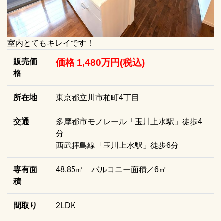
室内とてもキレイです！
販売価
価格 1,480万円(税込)
格
所在地
東京都立川市柏町4丁目
交通
多摩都市モノレール「玉川上水駅」徒歩4
分
西武拝島線「玉川上水駅」徒歩6分
専有面
48.85㎡ バルコニー面積／6㎡
積
間取り
2LDK