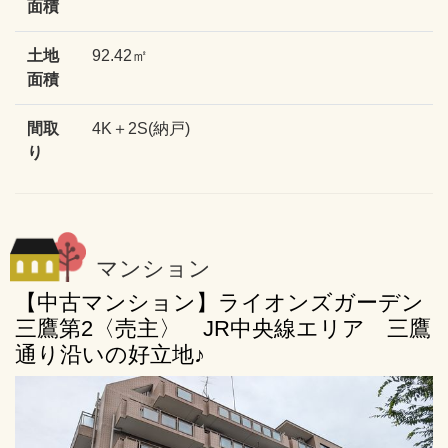
面積
土地
92.42㎡
面積
間取
4K＋2S(納戸)
り
マンション
【中古マンション】ライオンズガーデン
三鷹第2〈売主〉 JR中央線エリア 三鷹
通り沿いの好立地♪