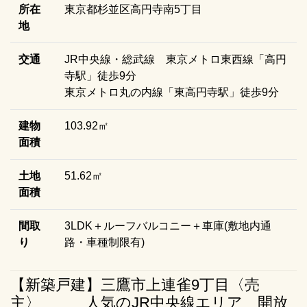
所在
東京都杉並区高円寺南5丁目
地
交通
JR中央線・総武線 東京メトロ東西線「高円
寺駅」徒歩9分
東京メトロ丸の内線「東高円寺駅」徒歩9分
建物
103.92㎡
面積
土地
51.62㎡
面積
間取
3LDK＋ルーフバルコニー＋車庫(敷地内通
り
路・車種制限有)
【新築戸建】三鷹市上連雀9丁目〈売
主〉 人気のJR中央線エリア 開放