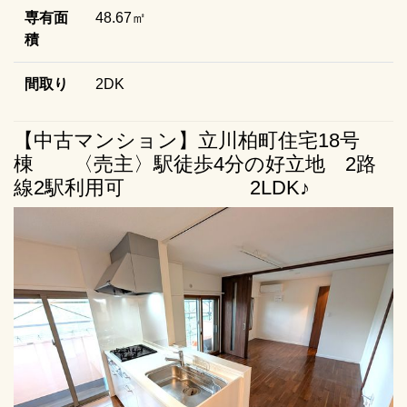
専有面
48.67㎡
積
間取り
2DK
【中古マンション】立川柏町住宅18号
棟 〈売主〉駅徒歩4分の好立地 2路
線2駅利用可 2LDK♪