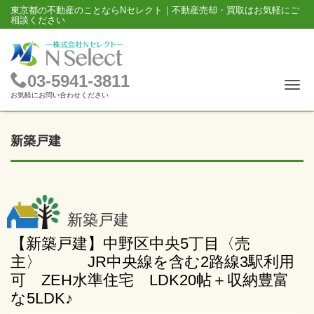
東京都の不動産のことならNセレクト｜不動産売却・買取はお気軽にご
相談ください
03-5941-3811
Me
お気軽にお問い合わせください
新築戸建
新築戸建
【新築戸建】中野区中央5丁目〈売
主〉 JR中央線を含む2路線3駅利用
可 ZEH水準住宅 LDK20帖＋収納豊富
な5LDK♪