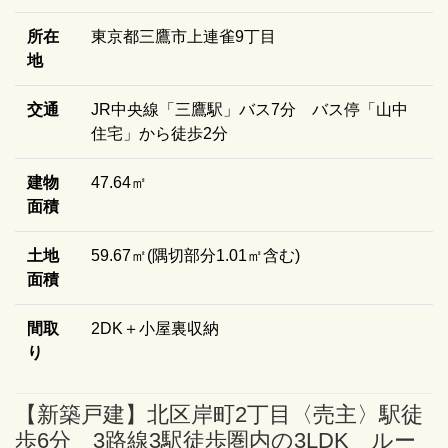
所在
東京都三鷹市上連雀9丁目
地
交通
JR中央線「三鷹駅」バス7分 バス停「山中
住宅」から徒歩2分
建物
47.64㎡
面積
土地
59.67㎡(隅切部分1.01㎡含む)
面積
間取
2DK＋小屋裏収納
り
【新築戸建】北区岸町2丁目〈売主〉駅徒
歩6分 3路線3駅徒歩圏内の3LDK ルー