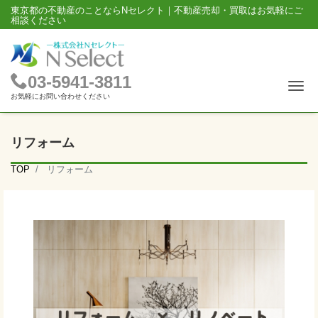
東京都の不動産のことならNセレクト｜不動産売却・買取はお気軽にご
相談ください
03-5941-3811
Me
お気軽にお問い合わせください
リフォーム
TOP
リフォーム